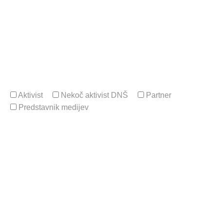
Email
Izberi
Aktivist
Nekoč aktivist DNŠ
Partner
Predstavnik medijev
Naslov, na katerega lahko pošljemo akreditacijo za
DNŠnidenje
Ime vašega +1