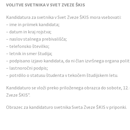
VOLITVE SVETNIKA V SVET ZVEZE ŠKIS
Kandidatura za svetnika v Svet Zveze ŠKIS mora vsebovati:
– ime in priimek kandidata;
– datum in kraj rojstva;
– naslov stalnega prebivališča;
– telefonsko številko;
– letnik in smer študija;
– podpisano izjavo kandidata, da ni član izvršnega organa poli
– lastnoročni podpis;
– potrdilo o statusu študenta v tekočem študijskem letu.
Kandidaturo se vloži preko priloženega obrazca do sobote, 12.
Zveze ŠKIS”.
Obrazec za kandidaturo svetnika Sveta Zveze ŠKIS v priponki.