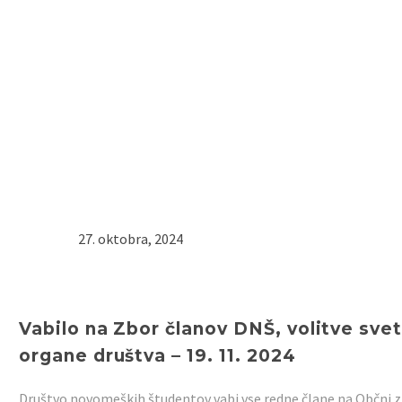
27. oktobra, 2024
Vabilo na Zbor članov DNŠ, volitve svet
organe društva – 19. 11. 2024
Društvo novomeških študentov vabi vse redne člane na Občni zbo