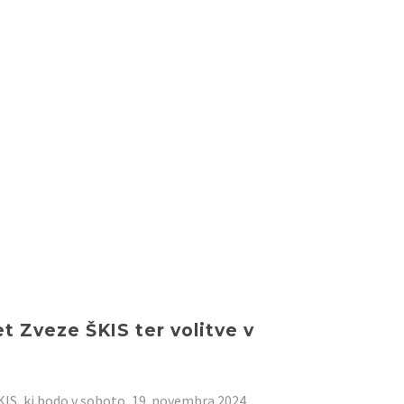
et Zveze ŠKIS ter volitve v
KIS, ki bodo v soboto, 19. novembra 2024,