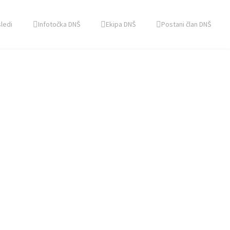
sledi
Infotočka DNŠ
Ekipa DNŠ
Postani član DNŠ
ZBOR
VOLITVE
 SVET