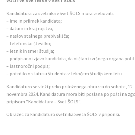
VOLITVE SVETNIKA V SVET ŠOLS
Kandidatura za svetnika v Svet ŠOLS mora vsebovati:
– ime in priimek kandidata;
– datum in kraj rojstva;
– naslov stalnega prebivališča;
– telefonsko številko;
– letnik in smer študija;
– podpisano izjavo kandidata, da ni član izvršnega organa poli
– lastnoročni podpis;
– potrdilo o statusu študenta v tekočem študijskem letu.
Kandidaturo se vloži preko priloženega obrazca do sobote, 12.
novembra 2024. Kandidatura mora biti poslana po pošti na zgor
pripisom “Kandidatura – Svet ŠOLS”.
Obrazec za kandidaturo svetnika Sveta ŠOLS v priponki.