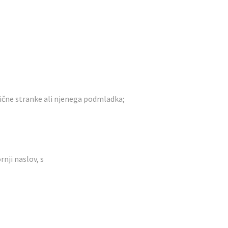
tične stranke ali njenega podmladka;
nji naslov, s