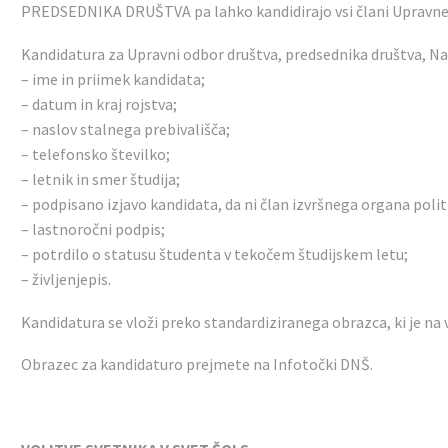
PREDSEDNIKA DRUŠTVA pa lahko kandidirajo vsi člani Upravne
Kandidatura za Upravni odbor društva, predsednika društva, Na
– ime in priimek kandidata;
– datum in kraj rojstva;
– naslov stalnega prebivališča;
– telefonsko številko;
– letnik in smer študija;
– podpisano izjavo kandidata, da ni član izvršnega organa poli
– lastnoročni podpis;
– potrdilo o statusu študenta v tekočem študijskem letu;
– življenjepis.
Kandidatura se vloži preko standardiziranega obrazca, ki je na v
Obrazec za kandidaturo prejmete na Infotočki DNŠ.