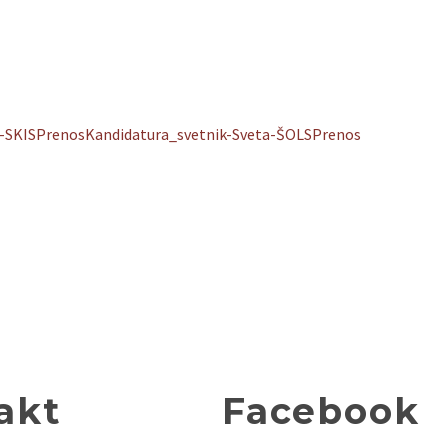
-SKIS
Prenos
Kandidatura_svetnik-Sveta-ŠOLS
Prenos
akt
Facebook