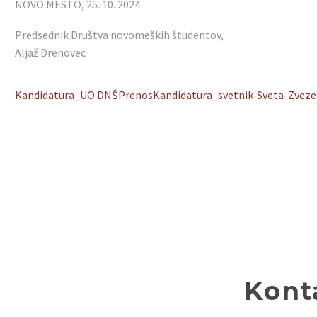
NOVO MESTO, 25. 10. 2024
Predsednik Društva novomeških študentov,
Aljaž Drenovec
Kandidatura_UO DNŠ
Prenos
Kandidatura_svetnik-Sveta-Zveze
Kont