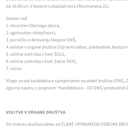
ob 16.00 uri, V kavarni Lokalpatriota (Rozmanova 21).
Dnevni red:
1. otvoritev Občnega zbora,
2. ugotovitev sklepčnosti,
3. poročilo o delovanju Skupine DNŠ,
4. volitve v organe društva (Upravni odbor, predsednik, Nadzorn
5. volitve svetnika v Svet ŠOLS,
6. volitve svetnika v Svet Zveze ŠKIS,
7. razno.
Vloge za vse kandidature sprejemamo na sedež društva (DNŠ, D
zgornji naslov, s pripisom “Kandidatura – UO DNŠ/predsednik 
VOLITVE V ORGANE DRUŠTVA
Po statutu društva lahko za ČLANE UPRAVNEGA ODBORA DRUŠTVA 